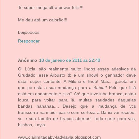
To super mega ultra power feliz!!!
Me deu até um calorão!!!
beijooooos
Responder
Anônimo
18 de janeiro de 2011 às 22:48
Oi Lúcia, são realmente muito lindos esses adesivos da
Grudado, esse Arbusto tb é um show! o ganhador deve
estar super contente. A Milena é linda! Mas... garota em
que pé está a sua mudança para a Bahia? Pelo que li já
está em andamento é isso? Ah! que invejinha branca, estou
louca para voltar para lá, muitas saudades daquelas
bandas hahahaa.... Desejo que a mudança de vcs
transcorra na maior paz e com certeza a Bahia vai receber
vc e sua família de braços abertos! Toda sorte para vcs,
bjinhos, Layla.
www.ciailimitadaby-ladylayla.blogspot.com