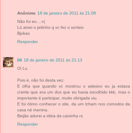
Anônimo
18 de janeiro de 2011 às 21:08
Não foi eu....=(
Lú amei o jeitinho q vc fez o sorteio
Bjokas
Responder
lili
18 de janeiro de 2011 às 21:13
Oi Lu.
Pois é, não foi desta vez.
E olha que quando vc mostrou o adesivo eu ja estava
crente que era um dos que eu havia escolhido kkk, mas o
importante é participar, muito obrigada viu.
E foi ótimo conhecer o site, da um tcham nos comodos da
casa né menina.
Beijão adorei a idéia da caixinha rs
Responder