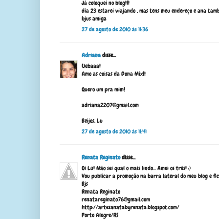
Já coloquei no blog!!!
dia 23 estarei viajando , mas tens meu endereço e ana tam
bjus amiga
27 de agosto de 2010 às 11:36
Adriana
disse...
Uebaaa!
Amo as coisas da Dona Mix!!
Quero um pra mim!
adriana2207@gmail.com
Beijos, Lu
27 de agosto de 2010 às 11:41
Renata Reginato
disse...
Oi Lú! Não sei qual o mais lindo... Amei os três! :)
Vou publicar a promoção na barra lateral do meu blog e fica
Bjs
Renata Reginato
renatareginato76@gmail.com
http://artesanatabyrenata.blogspot.com/
Porto Alegre/RS