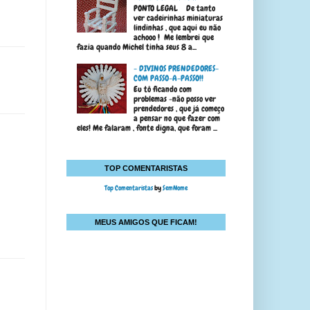
PONTO LEGAL De tanto
ver cadeirinhas miniaturas
lindinhas , que aqui eu não
achooo ! Me lembrei que
fazia quando Michel tinha seus 8 a...
- DIVINOS PRENDEDORES-
COM PASSO-A-PASSO!!
Eu tô ficando com
problemas -não posso ver
prendedores , que já começo
a pensar no que fazer com
eles! Me falaram , fonte digna, que foram ...
TOP COMENTARISTAS
Top Comentaristas
by
SemNome
MEUS AMIGOS QUE FICAM!