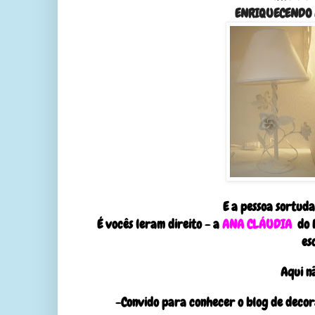
ENRIQUECENDO
E a pessoa sortuda
É vocês leram direito - a
ANA CLÁUDIA
do 
es
Aqui n
-
Convido para conhecer o blog de decor