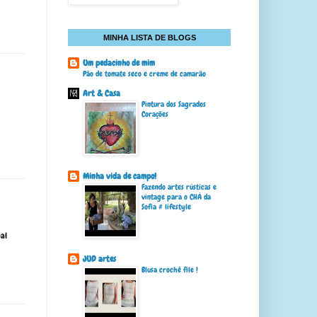
MINHA LISTA DE BLOGS
Um pedacinho de mim
Pão de tomate seco e creme de camarão
Art & Casa
Pintura dos Sagrados
Corações
Minha vida de campo!
Fazendo artes rústicas e
vintage para o CHÁ da
Sofia # lifestyle
ual
JUD artes
Blusa crochê file !