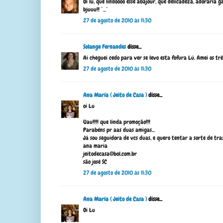
Oi lú, que lindoooo esse abajour, que delicadeza, adoraria ga
bjuuu!! ˆ_ˆ
27 de agosto de 2010 às 11:30
Solange Fernandes
disse...
Ai cheguei cedo para ver se levo esta fofura Lú. Amei os três
27 de agosto de 2010 às 11:30
Ana Maria ( Jeito de Casa )
disse...
oi Lu
Uau!!!! que linda promoção!!!
Parabéns pr aas duas amigas...
Já sou seguidora de vcs duas, e quero tentar a sorte de tra
ana maria
jeitodecasa@bol.com.br
são josé SC
27 de agosto de 2010 às 11:30
Ana Maria ( Jeito de Casa )
disse...
Oi Lu