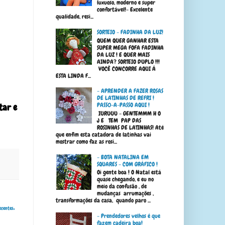
luxuoso, moderno e super
confortável!- Excelente
qualidade, resi...
SORTEIO - FADINHA DA LUZ!
QUEM QUER GANHAR ESTA
SUPER MEGA FOFA FADINHA
DA LUZ ! E QUER MAIS
AINDA? SORTEIO DUPLO !!!
VOCÊ CONCORRE AQUI Á
ESTA LINDA F...
- APRENDER A FAZER ROSAS
DE LATINHAS DE REFRI !
PASS0-A-PASSO AQUI !
tar e
IURUUU - GENTEMMM H O
J E TEM PAP DAS
ROSINHAS DE LATINHAS! Até
que enfim esta catadora de latinhas vai
mostrar como faz as rosi...
- BOTA NATALINA EM
SQUARES - COM GRÁFICO !
Oi gente boa ! O Natal está
quase chegando, e eu no
meio da confusão , de
mudanças arrumações ,
transformações da casa, quando paro ...
ecentes»
- Prendedores velhos é que
fazem cadeira boa!