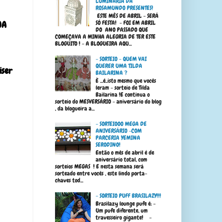
LUMINÁRIA DA
ROSAMUNDO PRESENTES!
ESTE MÊS DE ABRIL - SERÁ
JA
SÓ FESTA! - FOI EM ABRIL
DO ANO PASSADO QUE
COMEÇAVA A MINHA ALEGRIA DE TER ESTE
BLOGUITO ! - A BLOGUEIRA AQU...
- SORTEIO - QUEM VAI
QUERER UMA TILDA
iser
BAILARINA ?
È ...é..isto mesmo que vocês
leram - sorteio de Tilda
Bailarina !E continua o
sorteio do MESVERSÁRIO - aniversário do blog
, da blogueira a...
- SORTEIOOO MEGA DE
ANIVERSÁRIO -COM
PARCERIA YEMINA
SERODINO!
Então o mês de abril é de
aniversário total, com
sorteios MEGAS ! E nesta semana será
sorteado entre vocês , este lindo porta-
chaves tod...
- SORTEIO PUFF BRASILAZY!!!
Brasilazy lounge pufe é: -
Um pufe diferente, um
travesseiro gigante! -