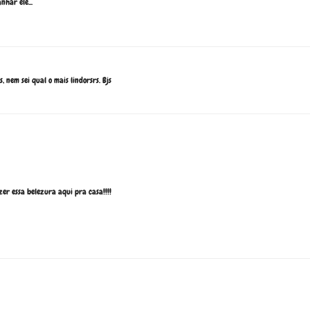
nhar ele...
, nem sei qual o mais lindorsrs. Bjs
zer essa belezura aqui pra casa!!!!