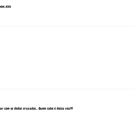
bém..kkk
r com os dedos cruzados... Quem sabe é dessa vez!!!