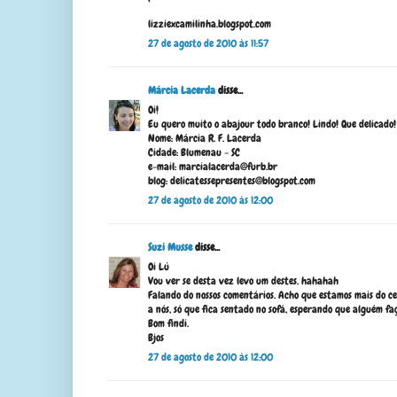
lizziexcamilinha.blogspot.com
27 de agosto de 2010 às 11:57
Márcia Lacerda
disse...
Oi!
Eu quero muito o abajour todo branco! Lindo! Que delicado!
Nome: Márcia R. F. Lacerda
Cidade: Blumenau - SC
e-mail: marcialacerda@furb.br
blog: delicatessepresentes@blogspot.com
27 de agosto de 2010 às 12:00
Suzi Musse
disse...
Oi Lú
Vou ver se desta vez levo um destes. hahahah
Falando do nossos comentários. Acho que estamos mais do ce
a nós, só que fica sentado no sofá, esperando que alguém faça 
Bom findi.
Bjos
27 de agosto de 2010 às 12:00