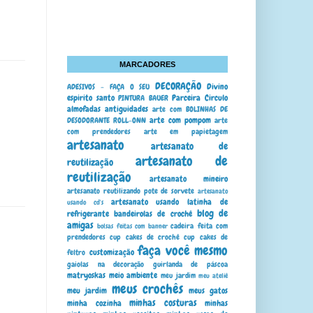
MARCADORES
DECORAÇÃO
Divino
ADESIVOS - FAÇA O SEU
espirito santo
Parceira Circulo
PINTURA BAUER
almofadas
antiguidades
arte com BOLINHAS DE
arte com pompom
DESODORANTE ROLL-ONN
arte
com prendedores
arte em papietagem
artesanato
artesanato de
artesanato de
reutilização
reutilização
artesanato mineiro
artesanato reutilizando pote de sorvete
artesanato
artesanato usando latinha de
usando cd's
blog de
refrigerante
bandeirolas de crochê
amigas
cadeira feita com
bolsas feitas com banner
prendedores
cup cakes de crochê
cup cakes de
faça você mesmo
customização
feltro
gaiolas na decoração
guirlanda de páscoa
matryoskas
meio ambiente
meu jardim
meu ateliê
meus crochês
meu jardim
meus gatos
minhas costuras
minha cozinha
minhas