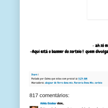
-
ah só m
-Aqui está o banner do sorteio ! quem divulga
Share
|
Postado por
Calma que estou com pressa!
às
11:24 AM
Marcadores:
abajour de ferro dona mix
,
Parceria Dona Mix
,
sorteio
817 comentários:
Adela Escobar
disse...