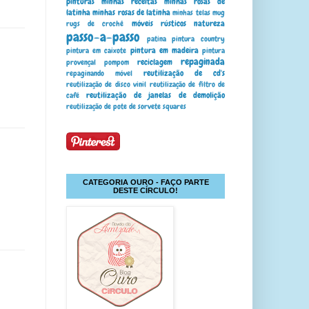
pinturas
minhas receitas
minhas rosas de
latinha
minhas rosas de latinha
minhas telas
mug
móveis rústicos
natureza
rugs de crochê
passo-a-passo
patina
pintura country
pintura em madeira
pintura em caixote
pintura
repaginada
reciclagem
provençal
pompom
reutilização de cd's
repaginando móvel
reutilização de disco vinil
reutilização de filtro de
reutilização de janelas de demolição
café
reutilização de pote de sorvete
squares
CATEGORIA OURO - FAÇO PARTE
DESTE CÍRCULO!