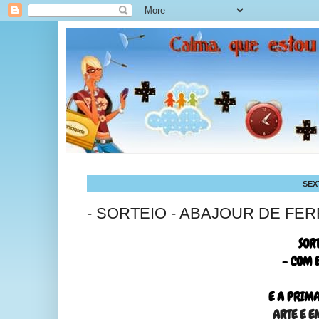
SEX
- SORTEIO - ABAJOUR DE FER
SOR
- COM 
E A PRIMA
ARTE E E