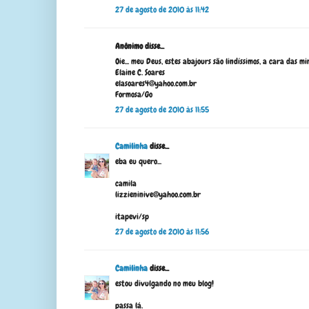
27 de agosto de 2010 às 11:42
Anônimo disse...
Oie... meu Deus, estes abajours são lindíssimos, a cara das mi
Elaine C. Soares
elasoares4@yahoo.com.br
Formosa/Go
27 de agosto de 2010 às 11:55
Camilinha
disse...
eba eu quero...
camila
lizzieninive@yahoo.com.br
itapevi/sp
27 de agosto de 2010 às 11:56
Camilinha
disse...
estou divulgando no meu blog!
passa lá.