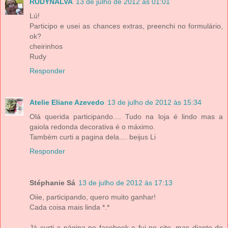
RUDYNALVA
13 de julho de 2012 às 01:01
Lú!
Participo e usei as chances extras, preenchi no formulário,
ok?
cheirinhos
Rudy
Responder
Atelie Eliane Azevedo
13 de julho de 2012 às 15:34
Olá querida participando.... Tudo na loja é lindo mas a
gaiola redonda decorativa é o máximo.
Também curti a pagina dela.... beijus Li
Responder
Stéphanie Sá
13 de julho de 2012 às 17:13
Oiie, participando, quero muito ganhar!
Cada coisa mais linda *.*
Já curti a página no facebook e fui no site, mas diante de