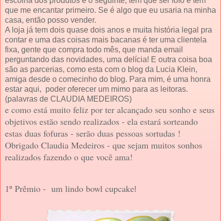
escolha dos produtos é o seguinte, tem que ser fofo e tem
que me encantar primeiro. Se é algo que eu usaria na minha
casa, então posso vender.
A loja já tem dois quase dois anos e muita história legal pra
contar e uma das coisas mais bacanas é ter uma clientela
fixa, gente que compra todo mês, que manda email
perguntando das novidades, uma delícia! E outra coisa boa
são as parcerias, como esta com o blog da Lucia Klein,
amiga desde o comecinho do blog. Para mim, é uma honra
estar aqui, poder oferecer um mimo para as leitoras.
(palavras de CLAUDIA MEDEIROS)
e como está muito feliz por ter alcançado seu sonho e seus
objetivos estão sendo realizados - ela estará sorteando
estas duas fofuras - serão duas pessoas sortudas !
Obrigado Claudia Medeiros - que sejam muitos sonhos
realizados fazendo o que você ama!
1º Prêmio - um lindo bowl cupcake
!