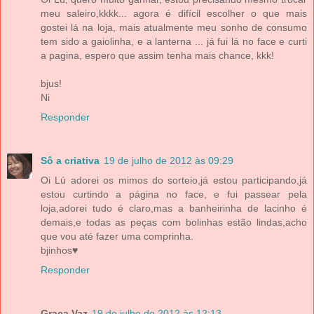
meu saleiro,kkkk... agora é difícil escolher o que mais
gostei lá na loja, mais atualmente meu sonho de consumo
tem sido a gaiolinha, e a lanterna ... já fui lá no face e curti
a pagina, espero que assim tenha mais chance, kkk!
bjus!
Ni
Responder
Sô a criativa
19 de julho de 2012 às 09:29
Oi Lú adorei os mimos do sorteio,já estou participando,já
estou curtindo a página no face, e fui passear pela
loja,adorei tudo é claro,mas a banheirinha de lacinho é
demais,e todas as peças com bolinhas estão lindas,acho
que vou até fazer uma comprinha.
bjinhos♥
Responder
Graça Vaz
19 de julho de 2012 às 12:13