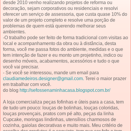
desde 2010 venho realizando projetos de reforma ou
decoração, sejam corporativos ou residenciais e resolvi
oferecer um serviço de assessoria, que custa quase 10% do
valor de um projeto completo e resolve uma porção de
problemas de quem está querendo melhorar seus
ambientes.
-O trabalho pode ser feito de forma tradicional com visitas ao
local e acompanhamento da obra ou à distância, desta
forma, você me passa fotos do ambiente, medidas e o que
tem intenção de fazer e eu monto um projetinho, indico ou
desenho móveis, acabamentos, acessórios e tudo o que
você vai precisar.
- Se você se interessou, mande um email para
claudiamedeiros.designer@gmail.com.
Terei o maior prazer
em trabalhar com você.
do blog
http://sefossenaminhacasa.blogspot.com.br/
A loja comercializa peças fofinhas e úteis para a casa, tem
de tudo um pouco: louças de bolinhas, louças coloridas,
louças provençais, pratos com pé alto, peças da linha
Cupcake, moringas lindinhas, utensílios charmosos de
cozinha, gaiolas decorativas e muito mais. Meu critério de